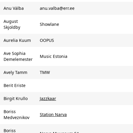
Anu Välba
anu.valba@err.ee
August
Showlane
Skjoldby
Aurelia Kuum
OOPUS
Ave Sophia
Music Estonia
Demelemester
Avely Tamm
TMW
Berit Eriste
Birgit Krullo
Jazzkaar
Boriss
Station Narva
Medveznikov
Boriss