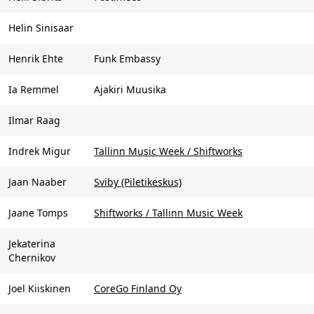
Helin Sinisaar
Henrik Ehte
Funk Embassy
Ia Remmel
Ajakiri Muusika
Ilmar Raag
Indrek Migur
Tallinn Music Week / Shiftworks
Jaan Naaber
Sviby (Piletikeskus)
Jaane Tomps
Shiftworks / Tallinn Music Week
Jekaterina
Chernikov
Joel Kiiskinen
CoreGo Finland Oy