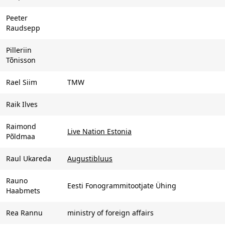
Peeter
Raudsepp
Pilleriin
Tõnisson
Rael Siim
TMW
Raik Ilves
Raimond
Live Nation Estonia
Põldmaa
Raul Ukareda
Augustibluus
Rauno
Eesti Fonogrammitootjate Ühing
Haabmets
Rea Rannu
ministry of foreign affairs