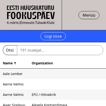
EESTI MUUSIKATURU
FOOKUSPÄEV
Menüü
4. märts | Erinevate Tubade Klubi
Logi sisse
Otsi:
Name
↑
Organization
Aale Lember
Aarne Valmis
Aarne Valmis
EFÜ / Hitivabrik
Aivar Sirelpuu
Alexela Kontserdimaja