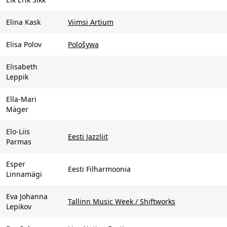
Elina Kask
Viimsi Artium
Elisa Polov
Pološywa
Elisabeth
Leppik
Ella-Mari
Mäger
Elo-Liis
Eesti Jazzliit
Parmas
Esper
Eesti Filharmoonia
Linnamägi
Eva Johanna
Tallinn Music Week / Shiftworks
Lepikov