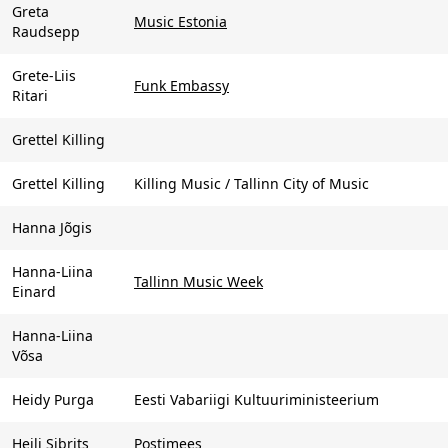
Greta
Music Estonia
Raudsepp
Grete-Liis
Funk Embassy
Ritari
Grettel Killing
Grettel Killing
Killing Music / Tallinn City of Music
Hanna Jõgis
Hanna-Liina
Tallinn Music Week
Einard
Hanna-Liina
Võsa
Heidy Purga
Eesti Vabariigi Kultuuriministeerium
Heili Sibrits
Postimees