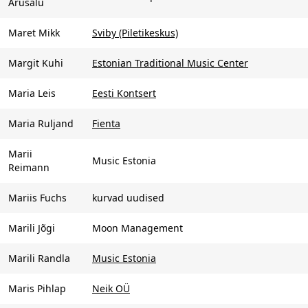
Arusalu
Maret Mikk
Sviby (Piletikeskus)
Margit Kuhi
Estonian Traditional Music Center
Maria Leis
Eesti Kontsert
Maria Ruljand
Fienta
Marii
Music Estonia
Reimann
Mariis Fuchs
kurvad uudised
Marili Jõgi
Moon Management
Marili Randla
Music Estonia
Maris Pihlap
Neik OÜ