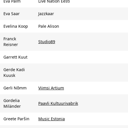
Eva Palm
Live Nation Eesti
Eva Saar
Jazzkaar
Evelina Koop
Pale Alison
Franck
Studio89
Reisner
Garrett Kuut
Gerde Kadi
Kuusk
Gerli Nõmm
Viimsi Artium
Gordelia
Paavli Kultuurivabrik
Miländer
Greete Paršin
Music Estonia