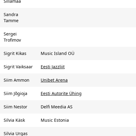
Sillamaa
Sandra
Tamme
Sergei
Trofimov
Sigrit Kikas
Music Island OÜ
Sigrit Vaiksaar
Eesti Jazzliit
Siim Ammon
Unibet Arena
Siim Jõgioja
Eesti Autorite Ühing
Siim Nestor
Delfi Meedia AS
Silvia Käsk
Music Estonia
Silvia Urgas