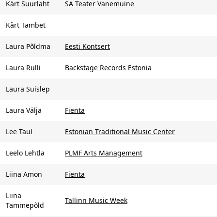
Kärt Suurlaht
SA Teater Vanemuine
Kärt Tambet
Laura Põldma
Eesti Kontsert
Laura Rulli
Backstage Records Estonia
Laura Suislep
Laura Välja
Fienta
Lee Taul
Estonian Traditional Music Center
Leelo Lehtla
PLMF Arts Management
Liina Amon
Fienta
Liina
Tallinn Music Week
Tammepõld