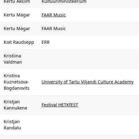
Kertu Aksiim
Kultuuriministeerium
Kertu Mägar
FAAR Music
Kertu Mägar
FAAR Music
Koit Raudsepp
ERR
Kristiina
Valdman
Kristina
Kuznetsova-
University of Tartu Viljandi Culture Academy
Bogdanovits
Kristjan
Festival HETKfEST
Kannukene
Kristjan
Randalu