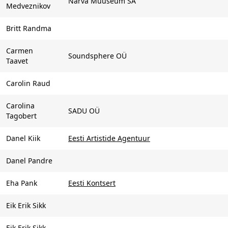
Narva Muuseum SA
Medveznikov
Britt Randma
Carmen
Soundsphere OÜ
Taavet
Carolin Raud
Carolina
SADU OÜ
Tagobert
Danel Kiik
Eesti Artistide Agentuur
Danel Pandre
Eha Pank
Eesti Kontsert
Eik Erik Sikk
Eik Erik Sikk