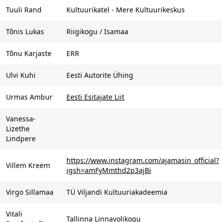
Tuuli Rand
Kultuurikatel - Mere Kultuurikeskus
Tõnis Lukas
Riigikogu / Isamaa
Tõnu Karjaste
ERR
Ulvi Kuhi
Eesti Autorite Ühing
Urmas Ambur
Eesti Esitajate Liit
Vanessa-
Lizethe
Lindpere
https://www.instagram.com/ajamasin_official?
Villem Kreem
igsh=amFyMmthd2p3ajBi
Virgo Sillamaa
TÜ Viljandi Kultuuriakadeemia
Vitali
Tallinna Linnavolikogu