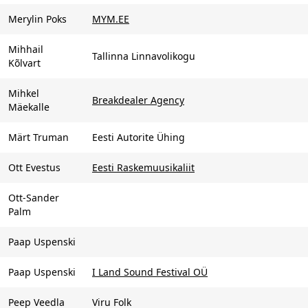
Merylin Poks
MYM.EE
Mihhail
Tallinna Linnavolikogu
Kõlvart
Mihkel
Breakdealer Agency
Mäekalle
Märt Truman
Eesti Autorite Ühing
Ott Evestus
Eesti Raskemuusikaliit
Ott-Sander
Palm
Paap Uspenski
Paap Uspenski
I Land Sound Festival OÜ
Peep Veedla
Viru Folk