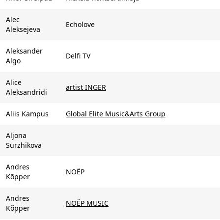
Alec
Echolove
Aleksejeva
Aleksander
Delfi TV
Algo
Alice
artist INGER
Aleksandridi
Aliis Kampus
Global Elite Music&Arts Group
Aljona
Surzhikova
Andres
NOËP
Kõpper
Andres
NOËP MUSIC
Kõpper