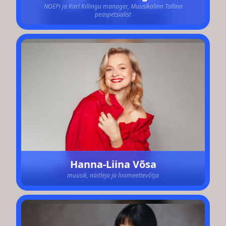
NOËPi ja Karl Killingu manager, Muusikalinn Tallinn
peaspetsialist
Hanna-Liina Võsa
muusik, näitleja ja loomeettevõtja