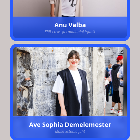
Anu Välba
ERR-i tele- ja raadioajakirjanik
Ave Sophia Demelemester
Music Estonia juht