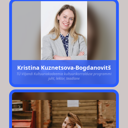
Kristina Kuznetsova-Bogdanovitš
TÜ Viljandi Kultuuriakadeemia kultuurikorralduse programmi
juht, lektor, teadlane