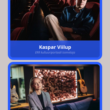
Kaspar Viilup
ERR kultuuriportaali toimetaja