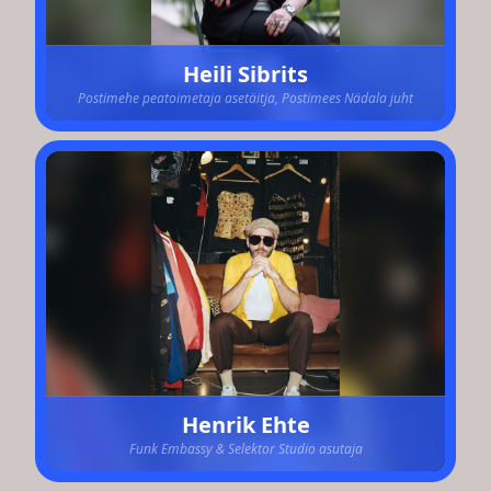
Heili Sibrits
Postimehe peatoimetaja asetäitja, Postimees Nädala juht
Henrik Ehte
Funk Embassy & Selektor Studio asutaja