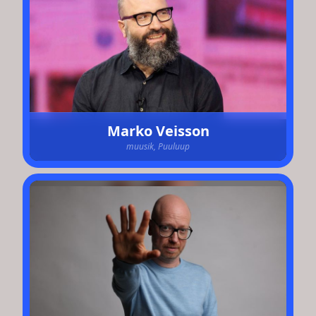
Marko Veisson
muusik, Puuluup