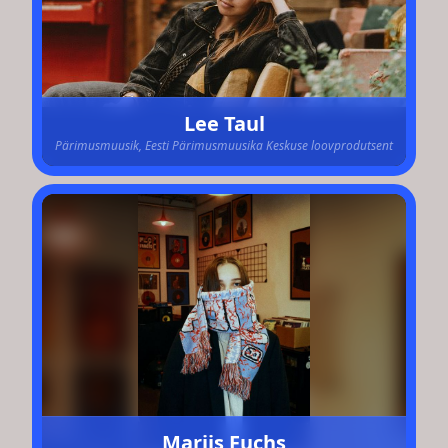
Lee Taul
Pärimusmuusik, Eesti Pärimusmuusika Keskuse loovprodutsent
Mariis Fuchs