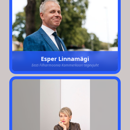
Esper Linnamägi
Eesti Filharmoonia Kammerkoori tegevjuht