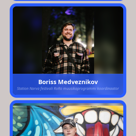
Boriss Medveznikov
Station Narva festivali RoRo muusikaprogrammi koordinaator