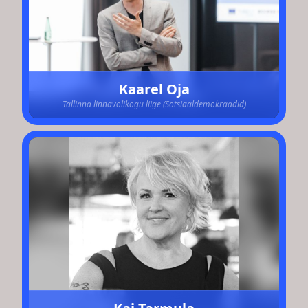
Kaarel Oja
Tallinna linnavolikogu liige (Sotsiaaldemokraadid)