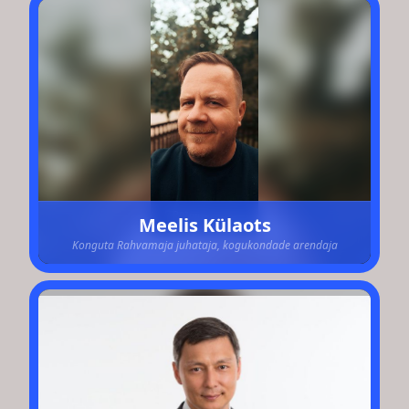
Meelis Külaots
Konguta Rahvamaja juhataja, kogukondade arendaja