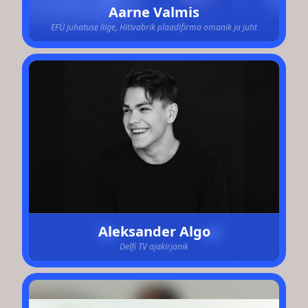
Aarne Valmis
EFÜ juhatuse liige, Hitivabrik plaadifirma omanik ja juht
Aleksander Algo
Delfi TV ajakirjanik