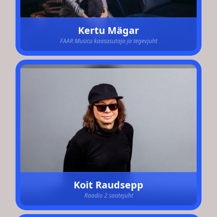
Kertu Mägar
FAAR Musicu kaasasutaja ja tegevjuht
Koit Raudsepp
Raadio 2 saatejuht