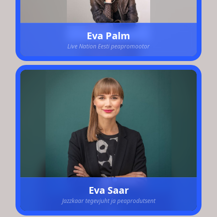
Eva Palm
Live Nation Eesti peapromootor
Eva Saar
Jazzkaar tegevjuht ja peaprodutsent