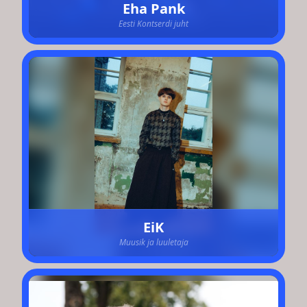
Eha Pank
Eesti Kontserdi juht
EiK
Muusik ja luuletaja