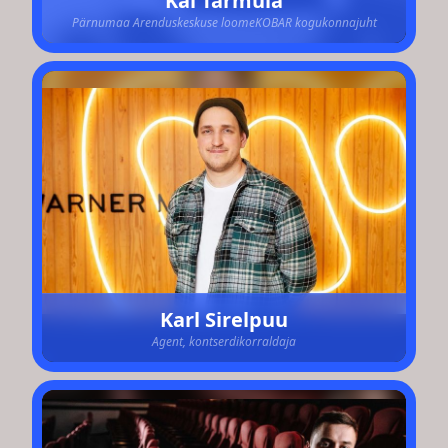
Kai Tarmula
Pärnumaa Arenduskeskuse loomeKOBAR kogukonnajuht
Karl Sirelpuu
Agent, kontserdikorraldaja