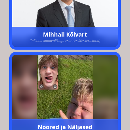
Mihhail Kõlvart
Tallinna linnavolikogu esimees (Keskerakond)
Noored ja Näljased